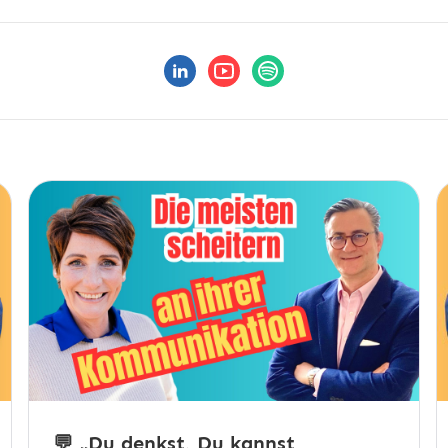
💬 „Du denkst, Du kannst