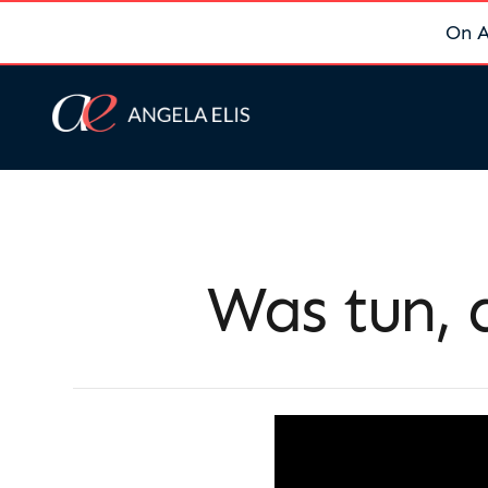
On A
Was tun, 