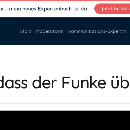
ir - mein neues Expertenbuch ist da!
jetzt bestell
Start
Moderatorin
Kommunikations-Expertin
dass der Funke üb