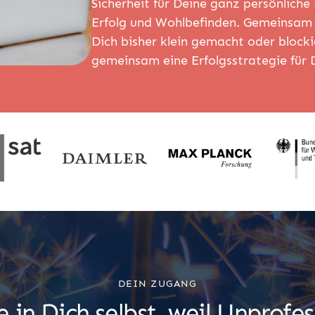
Sicherheit für Deine ganz persönlich
Erfolg und Wohlbefinden. Gemeinsam 
Dich bisher klein gemacht oder blocki
gemeinsam eine Erfolgsstrategie für 
DEIN ZUGANG
e in Dich selbst, weil Unprofes