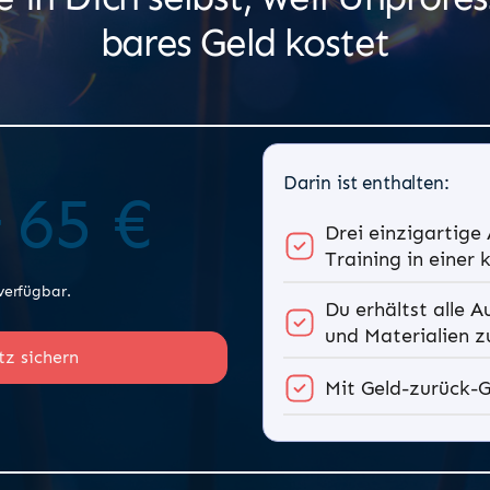
bares Geld kostet
Darin ist enthalten:
65 €
r
Drei einzigartige
Training in einer 
verfügbar.
Du erhältst alle 
und Materialien z
tz sichern
Mit Geld-zurück-