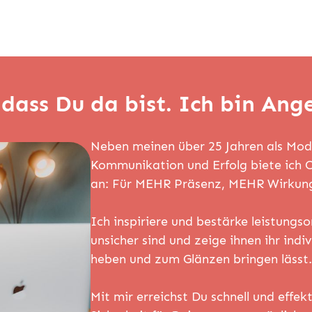
dass Du da bist. Ich bin Ange
Neben meinen über 25 Jahren als Mode
Kommunikation und Erfolg biete ich 
an: Für MEHR Präsenz, MEHR Wirkun
Ich inspiriere und bestärke leistungso
unsicher sind und zeige ihnen ihr indiv
heben und zum Glänzen bringen lässt.
Mit mir erreichst Du schnell und effe